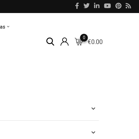
as
0
€
0.00