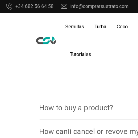
+34 682 56 64 58
info@comprarsustrato.com
Semillas
Turba
Coco
Tutoriales
How to buy a product?
How canIi cancel or revove m