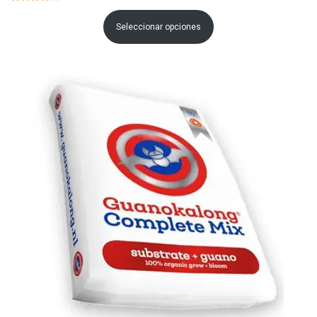
precios:
Seleccionar opciones
desde
€15.95
hasta
€21.95