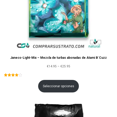
Janeco-Light-Mix – Mezcla de turbas abonadas de Atami B´Cuzz
Rango
€
14.95
–
€
25.95
de
precios:
Seleccionar opciones
desde
€14.95
hasta
€25.95