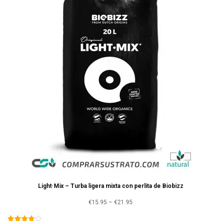
Light·Mix – Turba ligera mixta con perlita de Biobizz
Rango
€
15.95
–
€
21.95
de