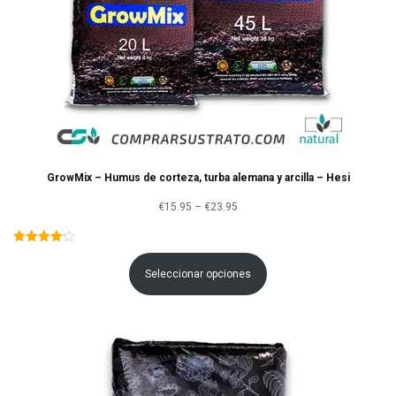
GrowMix – Humus de corteza, turba alemana y arcilla – Hesi
Rango
€
15.95
–
€
23.95
de
precios:
Seleccionar opciones
desde
€15.95
hasta
€23.95