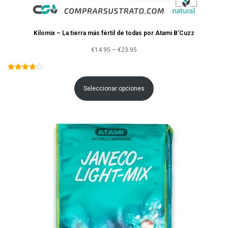
Kilomix – La tierra más fértil de todas por Atami B’Cuzz
Rango
€
14.95
–
€
23.95
de
precios:
Seleccionar opciones
desde
€14.95
hasta
€23.95