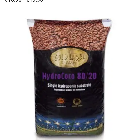
de
precios:
desde
€18.95
hasta
€19.95