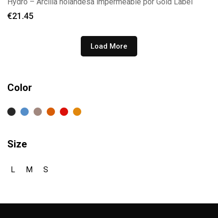
Hydro – Arcilla holandesa impermeable por Gold Label
€
21.45
Load More
Color
Size
L
M
S